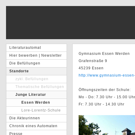
Literaturautomat
Gymnasium Essen Werden
Hier bewerben | Newsletter
Grafenstraße 9
Die Befüllungen
45239 Essen
Standorte
http://www.gymnasium-essen
zykl. Befüllungen
Thematische Befüllungen
Öffnungszeiten der Schule:
Junge Literatur
Mo - Do: 7.30 Uhr - 15.00 Uh
Essen Werden
Fr: 7.30 Uhr - 14.30 Uhr
Lore-Lorentz-Schule
Die Akteurinnen
Chronik eines Automaten
Presse